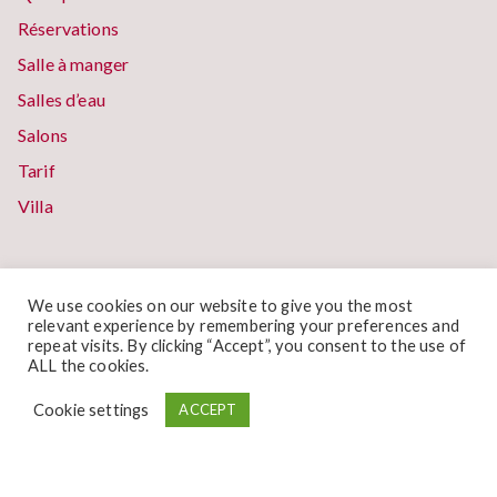
Réservations
Salle à manger
Salles d’eau
Salons
Tarif
Villa
We use cookies on our website to give you the most
relevant experience by remembering your preferences and
repeat visits. By clicking “Accept”, you consent to the use of
ALL the cookies.
Cookie settings
ACCEPT
Desherenborn, 18 - 4750 Bütgenbach (Elsenborn) - Belgique
+32 (0)80 64 37 80 -
+32 (0)497 70 98 60