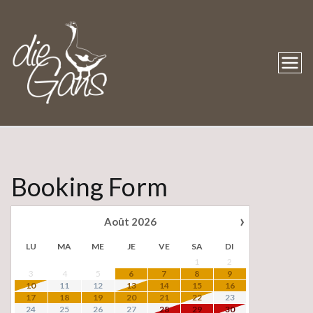
Die Gans
La villa Die Gans
Booking Form
›
Août
2026
LU
MA
ME
JE
VE
SA
DI
1
2
3
4
5
6
7
8
9
10
11
12
13
14
15
16
17
18
19
20
21
22
23
24
25
26
27
28
29
30